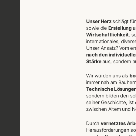
Unser Herz
schlägt fü
sowie die
Erstellung 
Wirtschaftlichkeit
, s
internationales, diver
Unser Ansatz? Vom ers
nach den individuel
Stärke
aus, sondern a
Wir würden uns als
bo
immer nah am Bauherrn,
Technische Lösunge
sondern bilden den so
seiner Geschichte, ist
zwischen Altem und N
Durch
vernetztes Arb
Herausforderungen sou