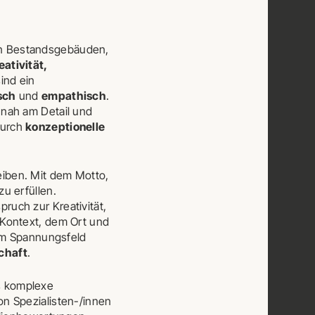
 Bestandsgebäuden,
eativität,
ind ein
sch
und
empathisch
.
 nah am Detail und
durch
konzeptionelle
iben. Mit dem Motto,
u erfüllen.
pruch zur Kreativität,
 Kontext, dem Ort und
 im Spannungsfeld
chaft
.
s komplexe
n Spezialisten-/innen