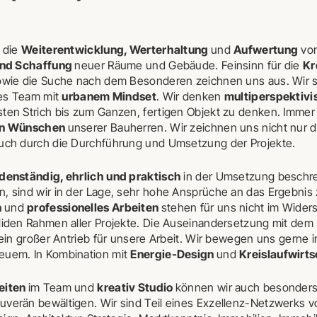
r die
Weiterentwicklung, Werterhaltung
und
Aufwertung
von
und Schaffung
neuer Räume und Gebäude. Feinsinn für die
Kr
owie die Suche nach dem Besonderen zeichnen uns aus. Wir s
ses Team mit
urbanem Mindset
. Wir denken
multiperspektivi
ten Strich bis zum Ganzen, fertigen Objekt zu denken. Immer
len Wünschen
unserer Bauherren. Wir zeichnen uns nicht nur 
uch durch die Durchführung und Umsetzung der Projekte.
denständig, ehrlich und praktisch
in der Umsetzung beschre
 sind wir in der Lage, sehr hohe Ansprüche an das Ergebnis z
n
und
professionelles Arbeiten
stehen für uns nicht im Widers
liden Rahmen aller Projekte. Die Auseinandersetzung mit dem
 ein großer Antrieb für unsere Arbeit. Wir bewegen uns gerne
euem. In Kombination mit
Energie-Design
und
Kreislaufwirts
eiten
im Team und
kreativ Studio
können wir auch besonder
verän bewältigen. Wir sind Teil eines Exzellenz-Netzwerks vo